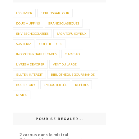
LÉGUMIER
5 FRUITS PAR JOUR
DOUX MUFFINS
GRANDS CLASSIQUES
ENVIES CHOCOLATÉES
SAGA TOFU SOYEUX
SUSHI-RIZ
GOT THE BLUES
INCONTOURNABLES CAKES
CIAO CIAO
LIVRES À DÉVORER
VENT DU LARGE
GLUTEN INTERDIT
BIBLIOTHÈQUE GOURMANDE
BOB'S STORY
EMBOUTEILLÉE
REPÈRES
RESTOS
POUR SE RÉGALER...
2 zazous dans le mistral