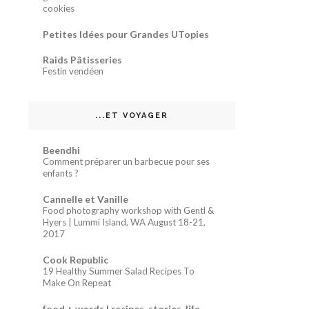
cookies
Petites Idées pour Grandes UTopies
Raids Pâtisseries
Festin vendéen
...ET VOYAGER
Beendhi
Comment préparer un barbecue pour ses
enfants ?
Cannelle et Vanille
Food photography workshop with Gentl &
Hyers | Lummi Island, WA August 18-21,
2017
Cook Republic
19 Healthy Summer Salad Recipes To
Make On Repeat
food + words | recipes. stories. life,