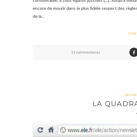
considérable, à tous égards justifiés [...]. Jusqu'à m
encore de mourir dans le plus fidèle respect des règles,
de la...
CON
11 commentaires
INCON
LA QUADR