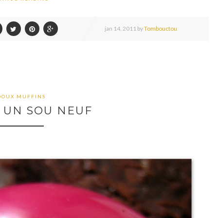
jan
14,
2011 by
Tombouctou
DOUX MUFFINS
 UN SOU NEUF