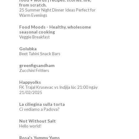
from scratch.
25 Summer Night Dinner Ideas Perfect for
Warm Evenings
Food Moods - Healthy, wholesome
seasonal cooking
Veggie Breakfast
Golubka
Beet Tahini Snack Bars
greenfigsandham
Zucchini Fritters
Happyolks
FK Trajal Krusevac vs Indjija lúc 21:00 ngày
21/02/2025
La ciliegina sulla torta
Ci vediamo a Padova?
Not Without Salt
Hello world!
Rosa's Yummy Yums