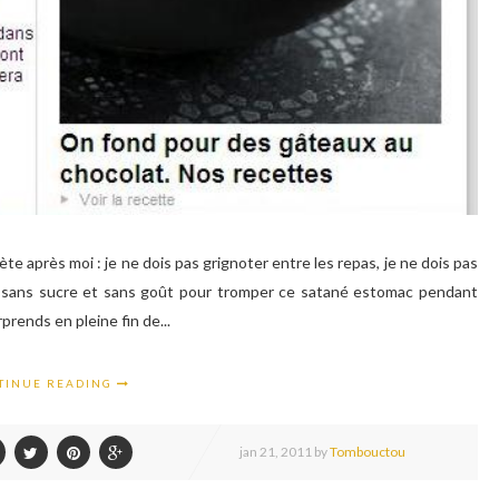
pète après moi : je ne dois pas grignoter entre les repas, je ne dois pas
um sans sucre et sans goût pour tromper ce satané estomac pendant
prends en pleine fin de...
TINUE READING
jan
21,
2011 by
Tombouctou