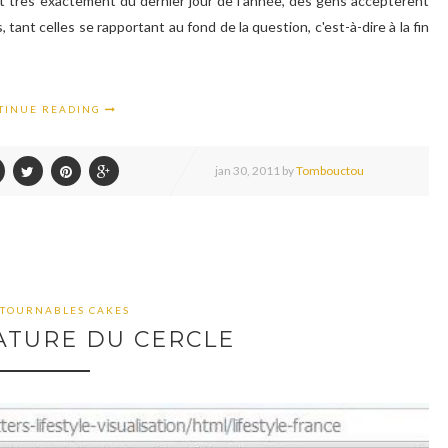
inuit très exactement du dernier jour de l'année, des gens acceptèrent
 tant celles se rapportant au fond de la question, c'est-à-dire à la fin
TINUE READING
jan
30,
2011 by
Tombouctou
TOURNABLES CAKES
ATURE DU CERCLE