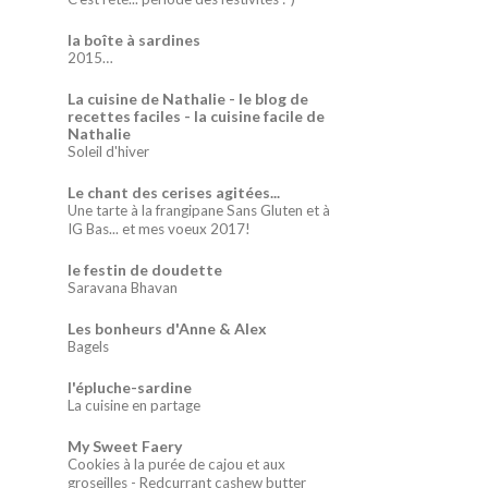
la boîte à sardines
2015…
La cuisine de Nathalie - le blog de
recettes faciles - la cuisine facile de
Nathalie
Soleil d'hiver
Le chant des cerises agitées...
Une tarte à la frangipane Sans Gluten et à
IG Bas... et mes voeux 2017!
le festin de doudette
Saravana Bhavan
Les bonheurs d'Anne & Alex
Bagels
l'épluche-sardine
La cuisine en partage
My Sweet Faery
Cookies à la purée de cajou et aux
groseilles - Redcurrant cashew butter