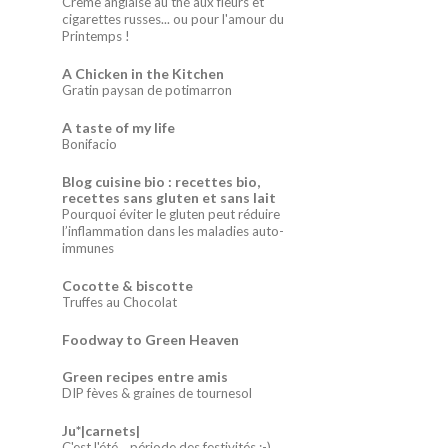
Crème anglaise au thé aux fleurs et
cigarettes russes... ou pour l'amour du
Printemps !
A Chicken in the Kitchen
Gratin paysan de potimarron
A taste of my life
Bonifacio
Blog cuisine bio : recettes bio,
recettes sans gluten et sans lait
Pourquoi éviter le gluten peut réduire
l’inflammation dans les maladies auto-
immunes
Cocotte & biscotte
Truffes au Chocolat
Foodway to Green Heaven
Green recipes entre amis
DIP fèves & graines de tournesol
Ju*|carnets|
C'est l'été... période des festivités :-)