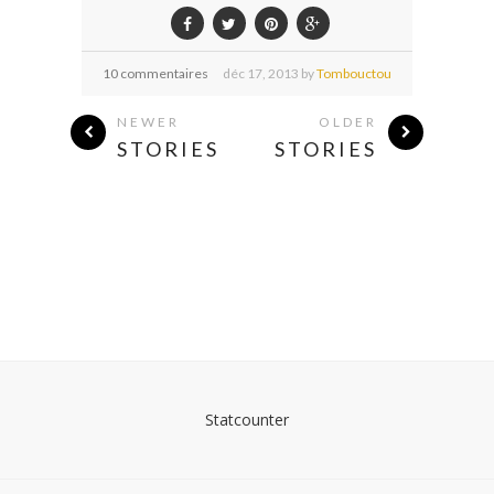
10 commentaires
déc
17,
2013 by
Tombouctou
NEWER
OLDER
STORIES
STORIES
Statcounter