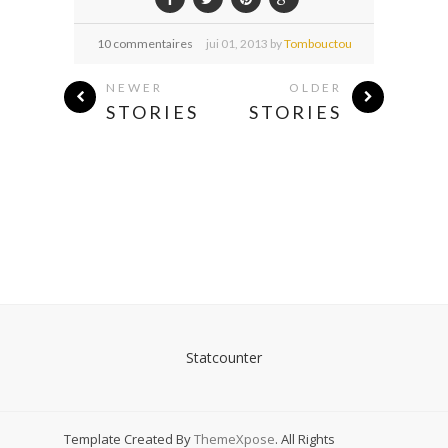
10 commentaires
jui
01,
2013 by
Tombouctou
NEWER
OLDER
STORIES
STORIES
Statcounter
Template Created By
ThemeXpose
. All Rights