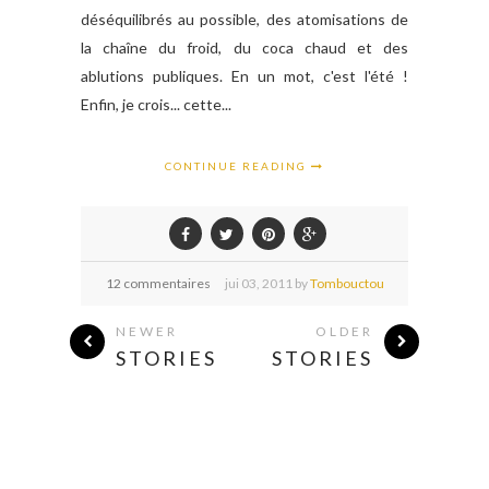
déséquilibrés au possible, des atomisations de
la chaîne du froid, du coca chaud et des
ablutions publiques. En un mot, c'est l'été !
Enfin, je crois... cette...
CONTINUE READING
12 commentaires
jui
03,
2011 by
Tombouctou
NEWER
OLDER
STORIES
STORIES