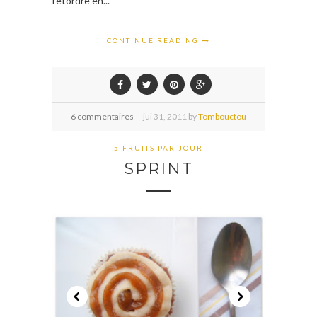
retordre en...
CONTINUE READING
6 commentaires
jui
31,
2011 by
Tombouctou
5 FRUITS PAR JOUR
SPRINT