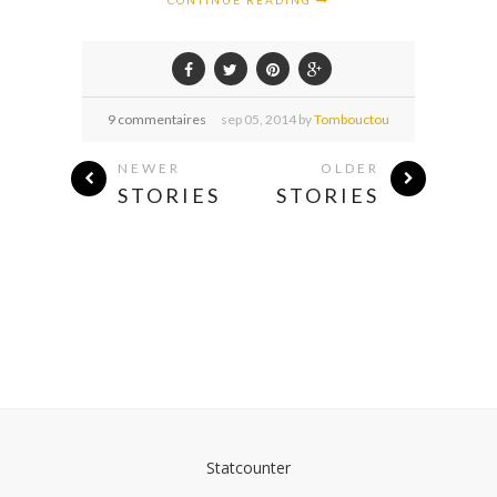
CONTINUE READING
9 commentaires
sep
05,
2014 by
Tombouctou
NEWER
OLDER
STORIES
STORIES
Statcounter