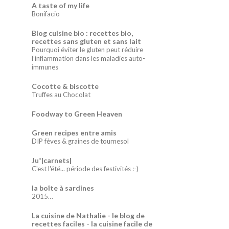
A taste of my life
Bonifacio
Blog cuisine bio : recettes bio,
recettes sans gluten et sans lait
Pourquoi éviter le gluten peut réduire
l’inflammation dans les maladies auto-
immunes
Cocotte & biscotte
Truffes au Chocolat
Foodway to Green Heaven
Green recipes entre amis
DIP fèves & graines de tournesol
Ju*|carnets|
C'est l'été... période des festivités :-)
la boîte à sardines
2015…
La cuisine de Nathalie - le blog de
recettes faciles - la cuisine facile de