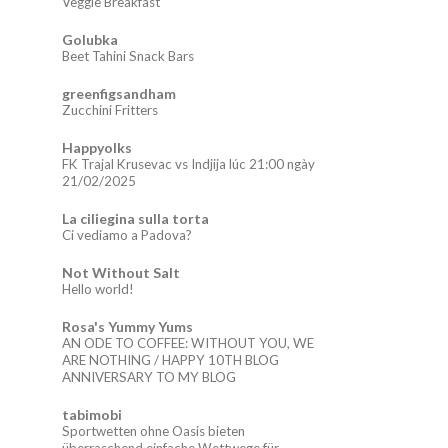
Veggie Breakfast
Golubka
Beet Tahini Snack Bars
greenfigsandham
Zucchini Fritters
Happyolks
FK Trajal Krusevac vs Indjija lúc 21:00 ngày
21/02/2025
La ciliegina sulla torta
Ci vediamo a Padova?
Not Without Salt
Hello world!
Rosa's Yummy Yums
AN ODE TO COFFEE: WITHOUT YOU, WE
ARE NOTHING / HAPPY 10TH BLOG
ANNIVERSARY TO MY BLOG
tabimobi
Sportwetten ohne Oasis bieten