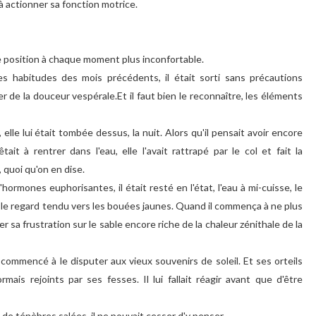
 actionner sa fonction motrice.
 une position à chaque moment plus inconfortable.
ses habitudes des mois précédents, il était sorti sans précautions
iter de la douceur vespérale.Et il faut bien le reconnaître, les éléments
elle lui était tombée dessus, la nuit. Alors qu'il pensait avoir encore
it à rentrer dans l'eau, elle l'avait rattrapé par le col et fait la
 quoi qu'on en dise.
mones euphorisantes, il était resté en l'état, l'eau à mi-cuisse, le
e, le regard tendu vers les bouées jaunes. Quand il commença à ne plus
oser sa frustration sur le sable encore riche de la chaleur zénithale de la
t commencé à le disputer aux vieux souvenirs de soleil. Et ses orteils
ais rejoints par ses fesses. Il lui fallait réagir avant que d'être
de ténèbres salées, il ne pouvait cesser d'y penser.