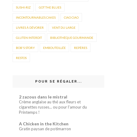
SUSHI-RIZ
GOT THE BLUES
INCONTOURNABLES CAKES
CIAO CIAO
LIVRES À DÉVORER
VENT DU LARGE
GLUTEN INTERDIT
BIBLIOTHÈQUE GOURMANDE
BOB'S STORY
EMBOUTEILLÉE
REPÈRES
RESTOS
POUR SE RÉGALER...
2 zazous dans le mistral
Crème anglaise au thé aux fleurs et
cigarettes russes... ou pour l'amour du
Printemps !
A Chicken in the Kitchen
Gratin paysan de potimarron