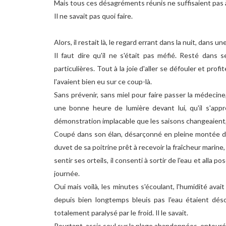
Mais tous ces désagréments réunis ne suffisaient pas à
Il ne savait pas quoi faire.
Alors, il restait là, le regard errant dans la nuit, dans
Il faut dire qu'il ne s'était pas méfié. Resté dans 
particulières. Tout à la joie d'aller se défouler et prof
l'avaient bien eu sur ce coup-là.
Sans prévenir, sans miel pour faire passer la médecine, 
une bonne heure de lumière devant lui, qu'il s'apprêta
démonstration implacable que les saisons changeaient,
Coupé dans son élan, désarçonné en pleine montée d'hor
duvet de sa poitrine prêt à recevoir la fraîcheur marin
sentir ses orteils, il consenti à sortir de l'eau et alla p
journée.
Oui mais voilà, les minutes s'écoulant, l'humidité avai
depuis bien longtemps bleuis pas l'eau étaient désorm
totalement paralysé par le froid. Il le savait.
Pourtant, assis seul sur la plage abandonnées, entouré 