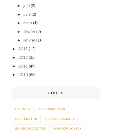
juin
(2)
►
avril
(2)
►
mars
(1)
►
février
(2)
►
janvier
(1)
►
2013
(12)
►
2012
(25)
►
2011
(49)
►
2010
(65)
►
LABELS
LÉGUMIER
5 FRUITS PAR JOUR
DOUX MUFFINS
GRANDS CLASSIQUES
ENVIES CHOCOLATÉES
SAGA TOFU SOYEUX