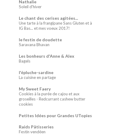
Nathalie
Soleil d'hiver
Le chant des cerises agitées...
Une tarte à la frangipane Sans Gluten et à
IG Bas... et mes voeux 2017!
le festin de doudette
Saravana Bhavan
Les bonheurs d'Anne & Alex
Bagels
l'épluche-sardine
La cuisine en partage
My Sweet Faery
Cookies à la purée de cajou et aux
groseilles - Redcurrant cashew butter
cookies
Petites Idées pour Grandes UTopies
Raids Pâtisseries
Festin vendéen