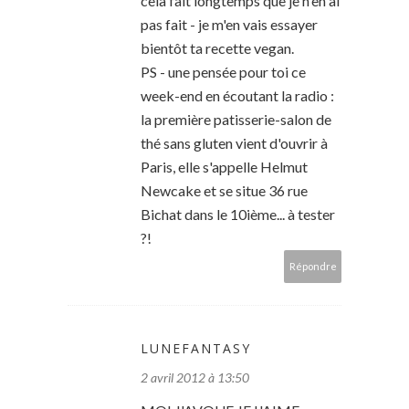
cela fait longtemps que je n'en ai
pas fait - je m'en vais essayer
bientôt ta recette vegan.
PS - une pensée pour toi ce
week-end en écoutant la radio :
la première patisserie-salon de
thé sans gluten vient d'ouvrir à
Paris, elle s'appelle Helmut
Newcake et se situe 36 rue
Bichat dans le 10ième... à tester
?!
Répondre
LUNEFANTASY
2 avril 2012 à 13:50