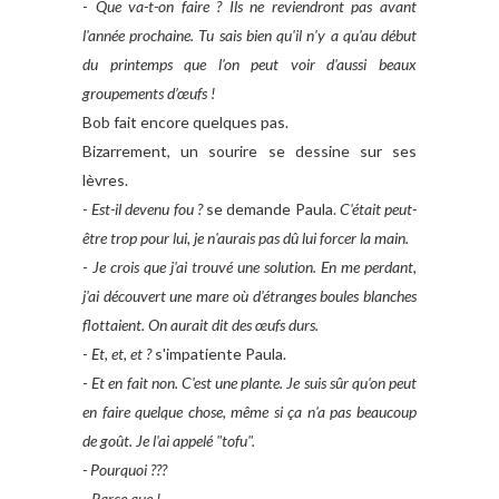
-
Que va-t-on faire ? Ils ne reviendront pas avant
l'année prochaine. Tu sais bien qu'il n'y a qu'au début
du printemps que l'on peut voir d'aussi beaux
groupements d’œufs !
Bob fait encore quelques pas.
Bizarrement, un sourire se dessine sur ses
lèvres.
-
Est-il devenu fou ?
se demande Paula.
C'était peut-
être trop pour lui, je n'aurais pas dû lui forcer la main.
-
Je crois que j'ai trouvé une solution. En me perdant,
j'ai découvert une mare où d'étranges boules blanches
flottaient. On aurait dit des œufs durs.
-
Et, et, et ?
s'impatiente Paula.
-
Et en fait non. C'est une plante. Je suis sûr qu'on peut
en faire quelque chose, même si ça n'a pas beaucoup
de goût. Je l'ai appelé "tofu".
- Pourquoi ???
-
Parce que !