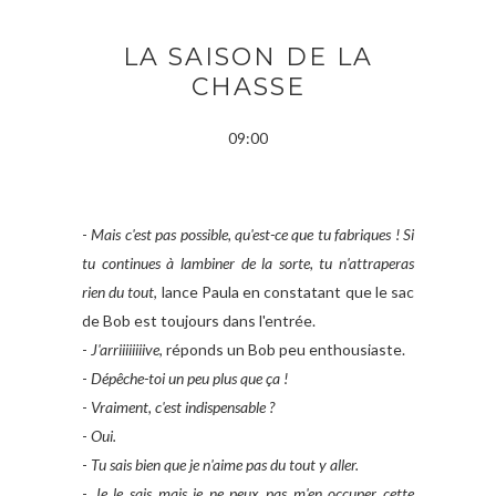
LA SAISON DE LA
CHASSE
09:00
-
Mais c'est pas possible, qu'est-ce que tu fabriques ! Si
tu continues à lambiner de la sorte, tu n'attraperas
rien du tout
, lance Paula en constatant que le sac
de Bob est toujours dans l'entrée.
-
J'arriiiiiiiive
, réponds un Bob peu enthousiaste.
-
Dépêche-toi un peu plus que ça !
-
Vraiment, c'est indispensable ?
-
Oui.
-
Tu sais bien que je n'aime pas du tout y aller.
-
Je le sais mais je ne peux pas m'en occuper cette