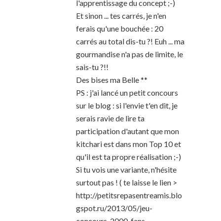
l'apprentissage du concept ;-)
Et sinon ... tes carrés, je n'en
ferais qu'une bouchée : 20
carrés au total dis-tu ?! Euh ... ma
gourmandise n'a pas de limite, le
sais-tu ?!!
Des bises ma Belle **
PS : j'ai lancé un petit concours
sur le blog : si l'envie t'en dit, je
serais ravie de lire ta
participation d'autant que mon
kitchari est dans mon Top 10 et
qu'il est ta propre réalisation ;-)
Si tu vois une variante, n'hésite
surtout pas ! ( te laisse le lien >
http://petitsrepasentreamis.blo
gspot.ru/2013/05/jeu-
concours-2000-fans-