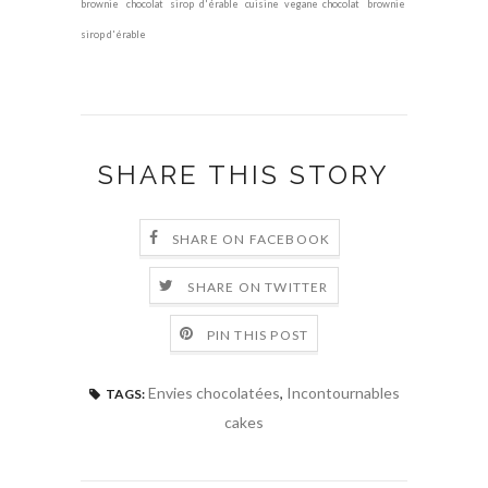
brownie
,
chocolat
,
sirop d'érable
,
cuisine vegane
chocolat
,
brownie
,
sirop d'érable
SHARE THIS STORY
SHARE ON FACEBOOK
SHARE ON TWITTER
PIN THIS POST
Envies chocolatées
,
Incontournables
TAGS:
cakes