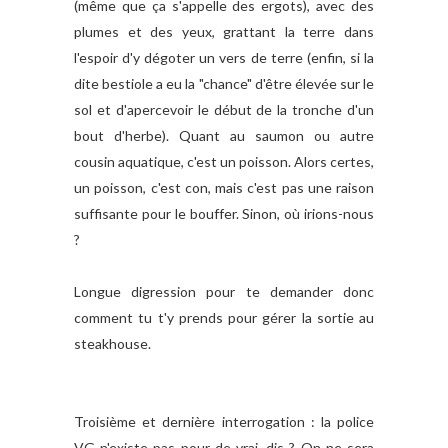
(même que ça s'appelle des ergots), avec des
plumes et des yeux, grattant la terre dans
l'espoir d'y dégoter un vers de terre (enfin, si la
dite bestiole a eu la "chance" d'être élevée sur le
sol et d'apercevoir le début de la tronche d'un
bout d'herbe). Quant au saumon ou autre
cousin aquatique, c'est un poisson. Alors certes,
un poisson, c'est con, mais c'est pas une raison
suffisante pour le bouffer. Sinon, où irions-nous
?
Longue digression pour te demander donc
comment tu t'y prends pour gérer la sortie au
steakhouse.
Troisième et dernière interrogation : la police
VG n'existe pas pour de vrai, dis ? On ne sera