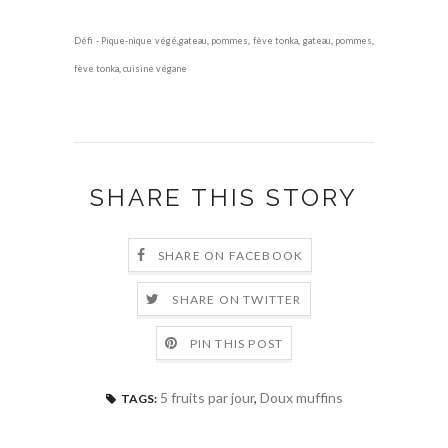
Défi - Pique-nique végé
,
gateau
,
pommes
,
fève tonka
,
gateau
,
pommes
,
fève tonka
,
cuisine végane
SHARE THIS STORY
SHARE ON FACEBOOK
SHARE ON TWITTER
PIN THIS POST
5 fruits par jour
,
Doux muffins
TAGS: