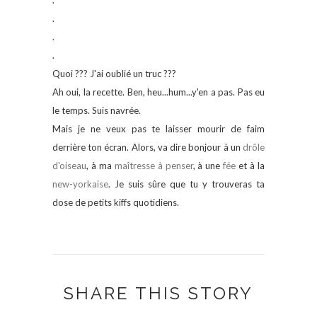
.
.
.
.
Quoi ??? J'ai oublié un truc ???
Ah oui, la recette. Ben, heu...hum...y'en a pas. Pas eu
le temps. Suis navrée.
Mais je ne veux pas te laisser mourir de faim
derrière ton écran. Alors, va dire bonjour à un
drôle
d'oiseau
, à ma
maîtresse à penser
, à une
fée
et à la
new-yorkaise
. Je suis sûre que tu y trouveras ta
dose de petits kiffs quotidiens.
SHARE THIS STORY