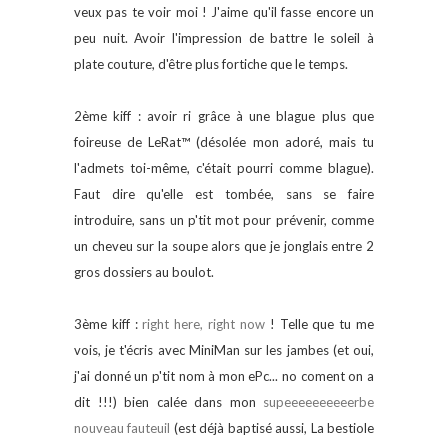
veux pas te voir moi ! J'aime qu'il fasse encore un
peu nuit. Avoir l'impression de battre le soleil à
plate couture, d'être plus fortiche que le temps.
2ème kiff : avoir ri grâce à une blague plus que
foireuse de LeRat
™
(désolée mon adoré, mais tu
l'admets toi-même, c'était pourri comme blague).
Faut dire qu'elle est tombée, sans se faire
introduire, sans un p'tit mot pour prévenir, comme
un cheveu sur la soupe alors que je jonglais entre 2
gros dossiers au boulot.
3ème kiff :
right here, right now
! Telle que tu me
vois, je t'écris avec MiniMan sur les jambes (et oui,
j'ai donné un p'tit nom à mon ePc... no coment on a
dit !!!) bien calée dans mon
supeeeeeeeeeerbe
nouveau fauteuil
(est déjà baptisé aussi, La bestiole